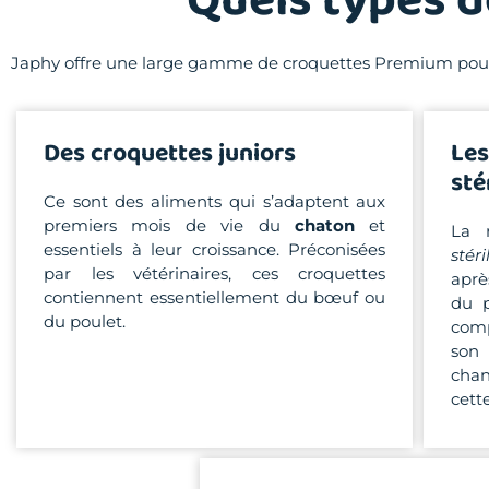
Quels types d
Japhy offre une large gamme de croquettes Premium pour v
Des croquettes juniors
Les
sté
Ce sont des aliments qui s’adaptent aux
premiers mois de vie du
chaton
et
La 
essentiels à leur croissance. Préconisées
stéri
par les vétérinaires, ces croquettes
aprè
contiennent essentiellement du bœuf ou
du p
du poulet.
comp
son
cha
cett