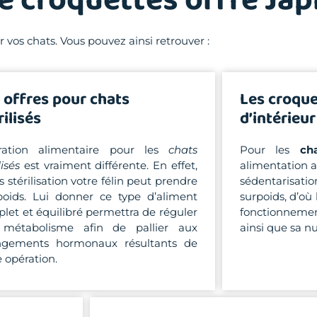
e croquettes offre Jap
os chats. Vous pouvez ainsi retrouver :
 offres pour chats
Les croque
rilisés
d’intérieur
ration alimentaire pour les
chats
Pour les
ch
lisés
est vraiment différente. En effet,
alimentation ad
s stérilisation votre félin peut prendre
sédentarisa
oids. Lui donner ce type d’aliment
surpoids, d’où 
let et équilibré permettra de réguler
fonctionnemen
 métabolisme afin de pallier aux
ainsi que sa nu
ngements hormonaux résultants de
e opération.