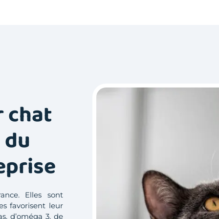
r chat
 du
eprise
nce. Elles sont
s favorisent leur
as, d’oméga 3, de