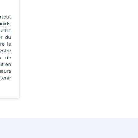
rtout
oids.
ffet
er du
re le
votre
u de
ut en
 saura
tenir