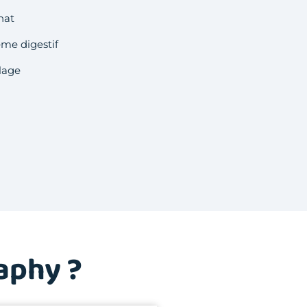
hat
ème digestif
elage
aphy ?