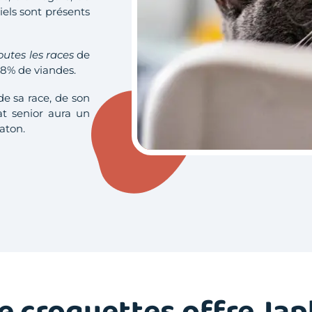
iels sont présents
outes les races
de
 48% de viandes.
e sa race, de son
at senior aura un
aton.