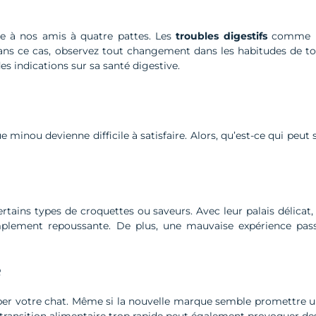
me à nos amis à quatre pattes. Les
troubles digestifs
comme le
ns ce cas, observez tout changement dans les habitudes de toil
es indications sur sa santé digestive.
minou devienne difficile à satisfaire. Alors, qu’est-ce qui peut se
rtains types de croquettes ou saveurs. Avec leur palais délicat
implement repoussante. De plus, une mauvaise expérience pas
e
er votre chat. Même si la nouvelle marque semble promettre une
transition alimentaire trop rapide peut également provoquer des