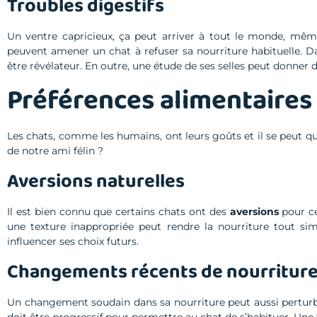
Troubles digestifs
Un ventre capricieux, ça peut arriver à tout le monde, mê
peuvent amener un chat à refuser sa nourriture habituelle. Da
être révélateur. En outre, une étude de ses selles peut donner d
Préférences alimentaires
Les chats, comme les humains, ont leurs goûts et il se peut que 
de notre ami félin ?
Aversions naturelles
Il est bien connu que certains chats ont des
aversions
pour ce
une texture inappropriée peut rendre la nourriture tout s
influencer ses choix futurs.
Changements récents de nourritur
Un changement soudain dans sa nourriture peut aussi perturb
doit être
progressif
pour permettre au chat de s’habituer. Une 